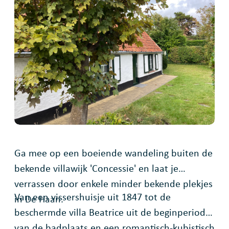
Ga mee op een boeiende wandeling buiten de
bekende villawijk 'Concessie' en laat je
verrassen door enkele minder bekende plekjes
Van een vissershuisje uit 1847 tot de
in De Haan.
beschermde villa Beatrice uit de beginperiode
van de badplaats en een romantisch-kubistisch