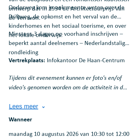
Onderweg kom je ook meer te weten over de
ontwerp dat in 1934 de Architectuurprijs Van
Driftweg, de opkomst en het verval van de
de Ven won.
kinderhomes en het sociaal toerisme, en over
Minstens 3 dagen op voorhand inschrijven –
het lokale onderwijs.
beperkt aantal deelnemers – Nederlandstalige
rondleiding
Vertrekplaats:
Infokantoor De Haan-Centrum
Tijdens dit evenement kunnen er foto's en/of
video's genomen worden om de activiteit in de
kijker te stellen. Als je niet in beeld wenst te
komen, maak dit dan duidelijk aan onze
Lees meer
fotograaf. Voor meer informatie omtrent jouw
Wanneer
privacyrechten en ons privacybeleid verwijzen
maandag
10 augustus 2026
van
10:30
tot
12:00
we je naar onze privacyverklaring op