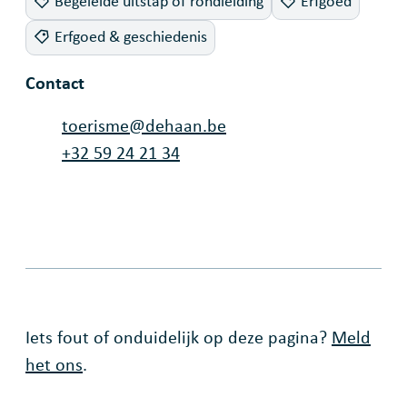
Begeleide uitstap of rondleiding
Erfgoed
Erfgoed & geschiedenis
Contact
E-mail
toerisme
@
dehaan.be
Tel.
+32 59 24 21 34
Fout op deze pagina
Iets fout of onduidelijk op deze pagina?
Meld
het ons
.