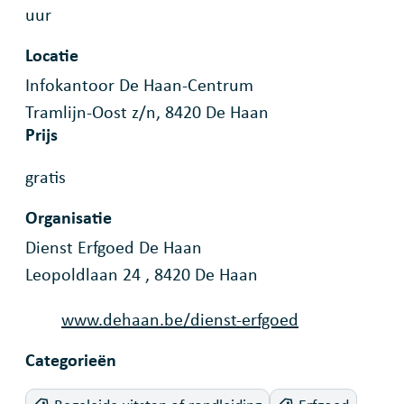
uur
www.dehaan.be/privacybeleid
.
Locatie
Infokantoor De Haan-Centrum
Tramlijn-Oost z/n
,
8420
De Haan
Prijs
gratis
Organisatie
Dienst Erfgoed De Haan
Leopoldlaan 24
,
8420
De Haan
Website
www.dehaan.be/dienst-erfgoed
Categorieën