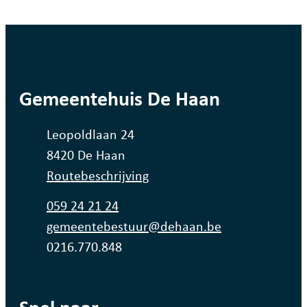
contact
Gemeentehuis De Haan
Adres
Leopoldlaan 24
,
8420
De Haan
Routebeschrijving
Tel.
059 24 21 24
E-mail
gemeentebestuur
@
dehaan.be
Ondernemingsnummer
0216.770.848