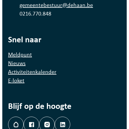
E-mail
gemeentebestuur
@
dehaan.be
Ondernemingsnummer
0216.770.848
Snel naar
Meldpunt
Nieuws
Activiteitenkalender
E-loket
Blijf op de hoogte
Hoplr
Facebook
Instagram
LinkedIn