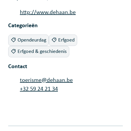
Website
http://www.dehaan.be
Categorieën
Opendeurdag
Erfgoed
Erfgoed & geschiedenis
Contact
E-mail
toerisme
@
dehaan.be
Tel.
+32 59 24 21 34