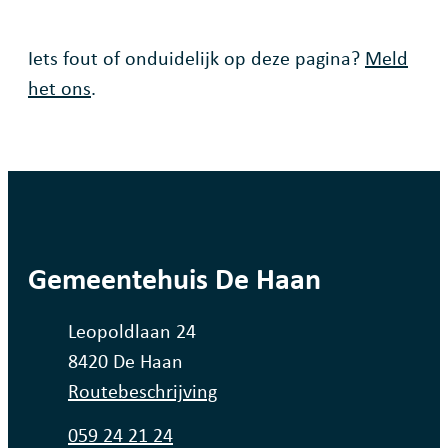
Fout op deze pagina
Iets fout of onduidelijk op deze pagina?
Meld
het ons
.
contact
Gemeentehuis De Haan
Adres
Leopoldlaan 24
,
8420
De Haan
Routebeschrijving
Tel.
059 24 21 24