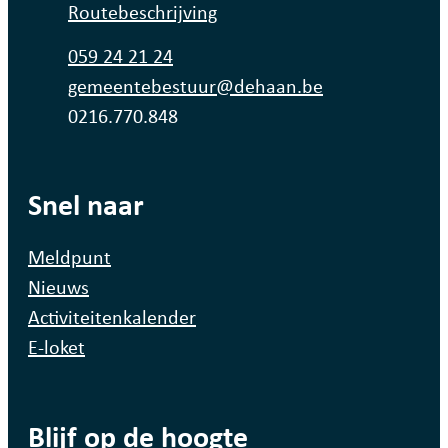
Routebeschrijving
Tel.
059 24 21 24
E-mail
gemeentebestuur
@
dehaan.be
Ondernemingsnummer
0216.770.848
Snel naar
Meldpunt
Nieuws
Activiteitenkalender
E-loket
Blijf op de hoogte