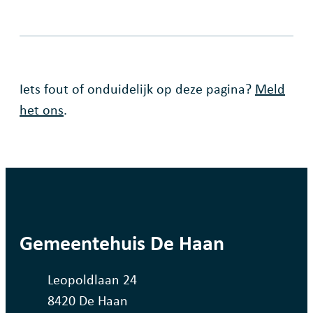
Fout op deze pagina
Iets fout of onduidelijk op deze pagina?
Meld
het ons
.
contact
Gemeentehuis De Haan
Adres
Leopoldlaan 24
,
8420
De Haan