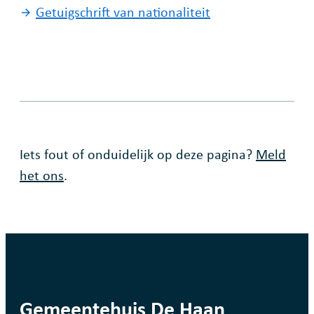
Getuigschrift van nationaliteit
Fout op deze pagina
Iets fout of onduidelijk op deze pagina?
Meld
het ons
.
contact
Gemeentehuis De Haan