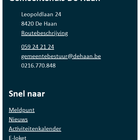
Adres
Leopoldlaan 24
,
8420
De Haan
Routebeschrijving
Tel.
059 24 21 24
E-mail
gemeentebestuur
@
dehaan.be
Ondernemingsnummer
0216.770.848
Snel naar
Meldpunt
Nieuws
Activiteitenkalender
E-loket