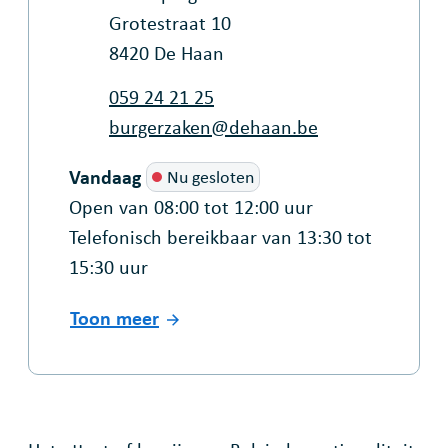
Grotestraat 10
,
8420
De Haan
Tel.
059 24 21 25
E-mail
burgerzaken
@
dehaan.be
Vandaag
Nu gesloten
Open van
08:00
tot
12:00
uur
Telefonisch bereikbaar van
13:30
tot
15:30
uur
Toon meer