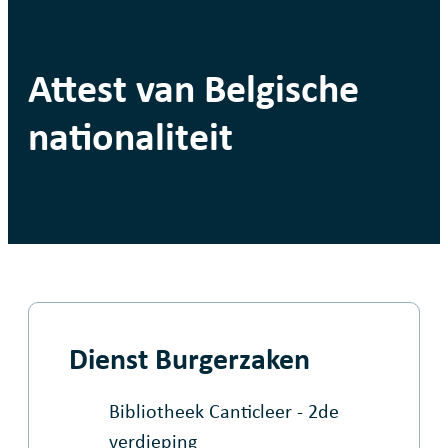
Attest van Belgische
nationaliteit
Contact & openingsuren
Dienst Burgerzaken
Adres
Bibliotheek Canticleer - 2de
verdieping