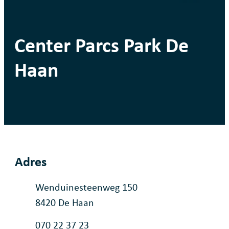
Center Parcs Park De
Haan
Adres
Adres
Wenduinesteenweg 150
,
8420
De Haan
Tel.
070 22 37 23