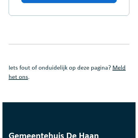
Fout op deze pagina
Iets fout of onduidelijk op deze pagina?
Meld
het ons
.
contact
Gemeentehuis De Haan