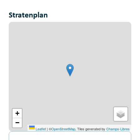
Stratenplan
+
−
Leaflet
|
©
OpenStreetMap
, Tiles generated by
Champs-Libres