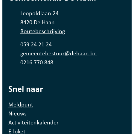
Adres
Leopoldlaan 24
,
8420
De Haan
Routebeschrijving
Tel.
059 24 21 24
E-mail
gemeentebestuur
@
dehaan.be
Ondernemingsnummer
0216.770.848
Snel naar
Meldpunt
Nieuws
Activiteitenkalender
E-loket