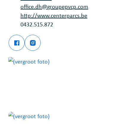
E-mail
office.dh
@
groupepvcp.com
Website
http://www.centerparcs.be
Ondernemingsnummer
0432.515.872
Facebook
Instagram
Center Parcs Park De Haan
Center Parcs Park De Haan