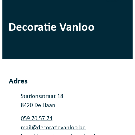
Decoratie Vanloo
Adres
Adres
Stationsstraat 18
,
8420
De Haan
Tel.
059 70 57 74
E-mail
mail
@
decoratievanloo.be