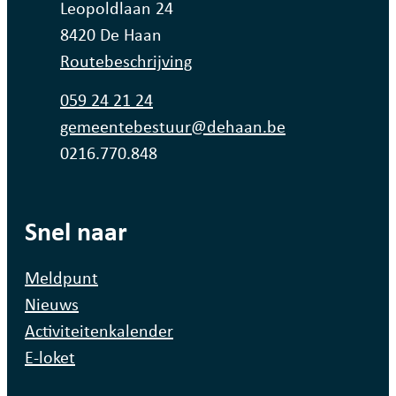
Adres
Leopoldlaan 24
,
8420
De Haan
Routebeschrijving
Tel.
059 24 21 24
E-mail
gemeentebestuur
@
dehaan.be
Ondernemingsnummer
0216.770.848
Snel naar
Meldpunt
Nieuws
Activiteitenkalender
E-loket