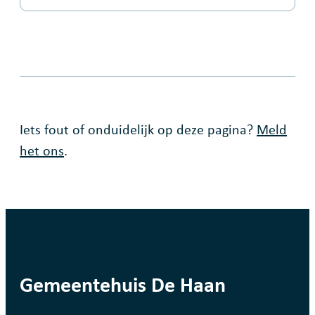
Fout op deze pagina
Iets fout of onduidelijk op deze pagina?
Meld
het ons
.
contact
Gemeentehuis De Haan