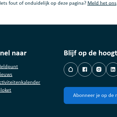
Iets fout of onduidelijk op deze pagina?
Meld het ons
nel naar
Blijf op de hoog
eldpunt
Hoplr
Facebook
Instagr
L
ieuws
ctiviteitenkalender
-loket
Abonneer je op de 