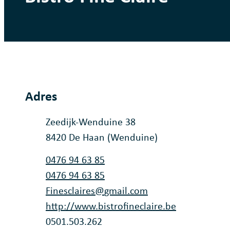
Adres
Adres
Zeedijk-Wenduine 38
,
8420
De Haan (Wenduine)
Tel.
0476 94 63 85
Gsm
0476 94 63 85
E-mail
Finesclaires
@
gmail.com
Website
http://www.bistrofineclaire.be
Ondernemingsnummer
0501.503.262