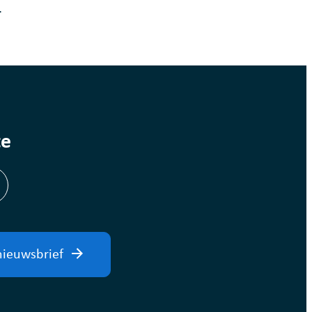
.
te
am
inkedIn
nieuwsbrief