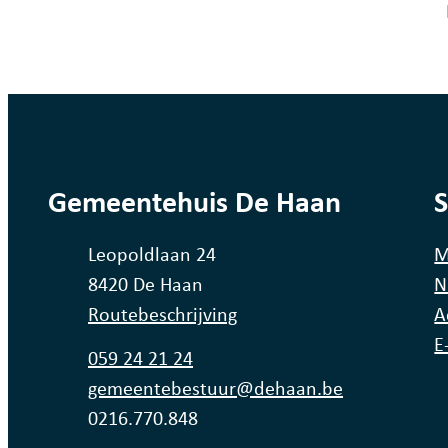
Fout op deze pagina
contact
Gemeentehuis De Haan
S
Adres
Leopoldlaan 24
M
,
8420
De Haan
N
Routebeschrijving
A
E
Tel.
059 24 21 24
E-mail
gemeentebestuur
@
dehaan.be
Ondernemingsnummer
0216.770.848