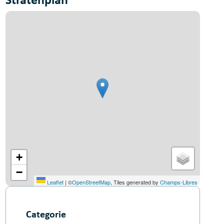
+
−
Leaflet
|
©
OpenStreetMap
, Tiles generated by
Champs-Libres
Categorie