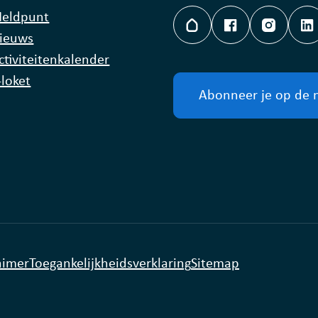
eldpunt
Hoplr
Facebook
Instagr
L
ieuws
ctiviteitenkalender
-loket
Abonneer je op de 
aimer
Toegankelijkheidsverklaring
Sitemap