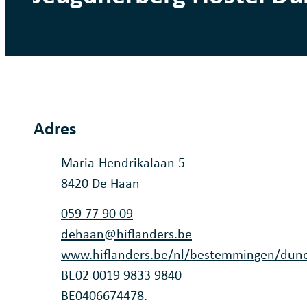
Adres
Adres
Maria-Hendrikalaan 5
,
8420
De Haan
Tel.
059 77 90 09
E-mail
dehaan
@
hiflanders.be
Website
www.hiflanders.be/nl/bestemmingen/dun
Rekeningnummer
BE02 0019 9833 9840
Ondernemingsnummer
BE0406674478.