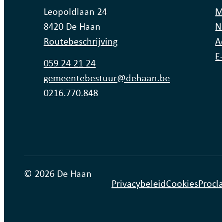
Adres
Leopoldlaan 24
M
,
8420
De Haan
N
Routebeschrijving
A
E
Tel.
059 24 21 24
E-mail
gemeentebestuur
@
dehaan.be
Ondernemingsnummer
0216.770.848
© 2026 De Haan
Privacybeleid
Cookies
Procl