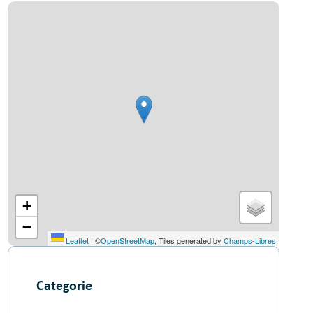
+
−
Leaflet
|
©
OpenStreetMap
, Tiles generated by
Champs-Libres
Categorie