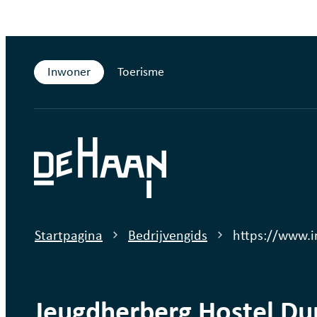
Naar inhoud
Inwoner
Toerisme
De Haan
Startpagina
Bedrijvengids
https://www.
Jeugdherberg Hostel Du