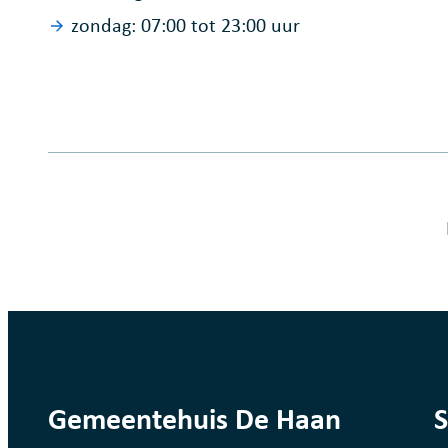
zondag:
07:00
tot
23:00
uur
Fout op deze pagina
contact
Gemeentehuis De Haan
S