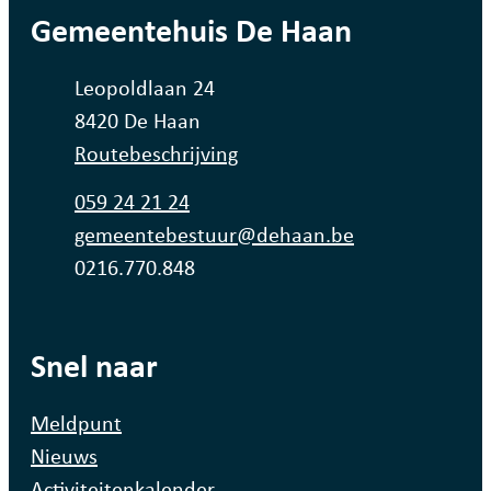
contact
Gemeentehuis De Haan
Adres
Leopoldlaan 24
,
8420
De Haan
Routebeschrijving
Tel.
059 24 21 24
E-mail
gemeentebestuur
@
dehaan.be
Ondernemingsnummer
0216.770.848
Snel naar
Meldpunt
Nieuws
Activiteitenkalender