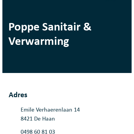
Poppe Sanitair &
Verwarming
Adres
Adres
Emile Verhaerenlaan 14
,
8421
De Haan
Tel.
0498 60 81 03