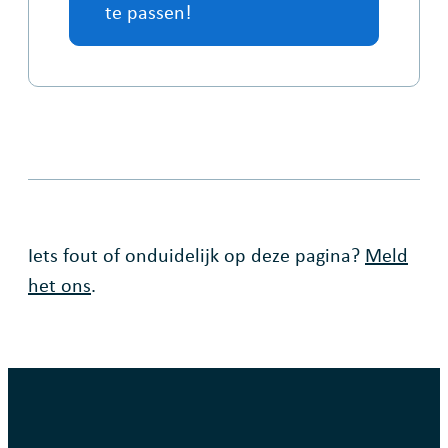
te passen!
Fout op deze pagina
Iets fout of onduidelijk op deze pagina?
Meld
het ons
.