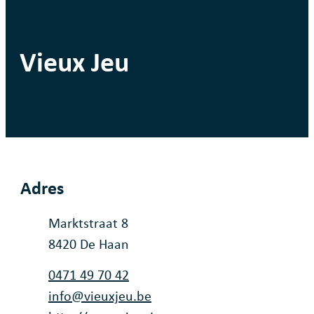
Vieux Jeu
Adres
Adres
Marktstraat 8
,
8420
De Haan
Tel.
0471 49 70 42
E-mail
info
@
vieuxjeu.be