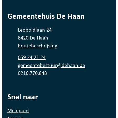
contact
Gemeentehuis De Haan
Adres
Leopoldlaan 24
,
8420
De Haan
Routebeschrijving
Tel.
059 24 21 24
E-mail
gemeentebestuur
@
dehaan.be
Ondernemingsnummer
0216.770.848
Snel naar
Meldpunt