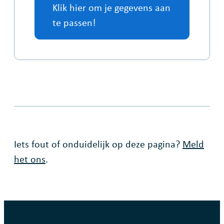
Klik hier om je gegevens aan
te passen!
Fout op deze pagina
Iets fout of onduidelijk op deze pagina?
Meld
het ons
.