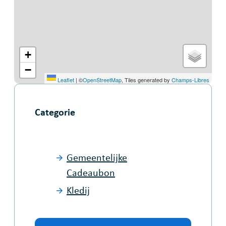
+
−
Leaflet
|
©
OpenStreetMap
, Tiles generated by
Champs-Libres
Categorie
Gemeentelijke
Cadeaubon
Kledij