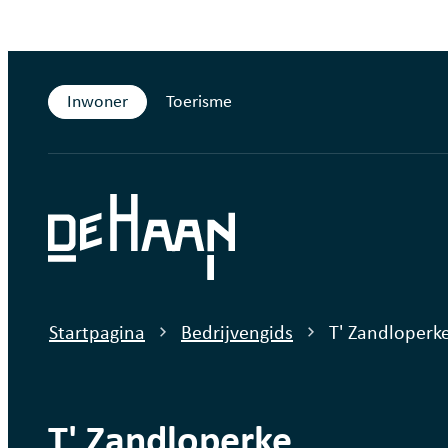
Naar inhoud
Inwoner
Toerisme
De Haan
Startpagina
Bedrijvengids
T' Zandloperk
T' Zandloperke