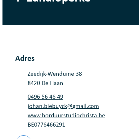
Adres
Adres
Zeedijk-Wenduine 38
,
8420
De Haan
Tel.
0496 56 46 49
E-mail
johan.biebuyck
@
gmail.com
Website
www.borduurstudiochrista.be
Ondernemingsnummer
BE0776466291