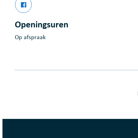
Facebook
T' Zandloperke
Openingsuren
Op afspraak
Fout op deze pagina