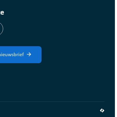
te
am
inkedIn
nieuwsbrief
LCP nv