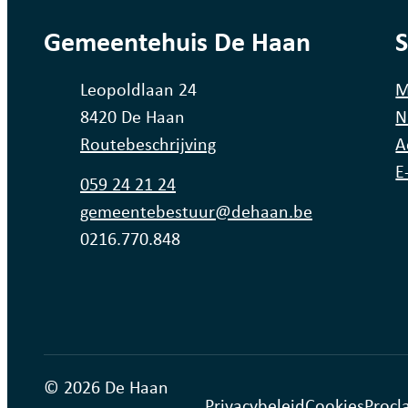
contact
Gemeentehuis De Haan
S
Adres
Leopoldlaan 24
M
,
8420
De Haan
N
Routebeschrijving
A
E
Tel.
059 24 21 24
E-mail
gemeentebestuur
@
dehaan.be
Ondernemingsnummer
0216.770.848
© 2026 De Haan
Privacybeleid
Cookies
Procl