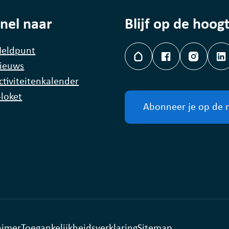
nel naar
Blijf op de hoog
eldpunt
Hoplr
Facebook
Instagr
L
ieuws
ctiviteitenkalender
-loket
Abonneer je op de 
aimer
Toegankelijkheidsverklaring
Sitemap