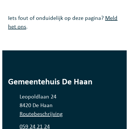
Fout op deze pagina
Iets fout of onduidelijk op deze pagina?
Meld
het ons
.
contact
Gemeentehuis De Haan
Adres
Leopoldlaan 24
,
8420
De Haan
Routebeschrijving
Tel.
059 24 21 24