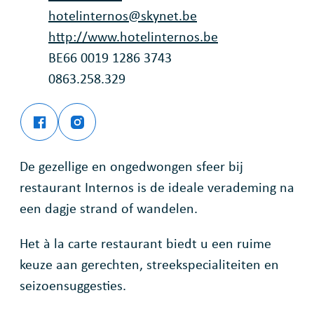
E-mail
hotelinternos
@
skynet.be
Website
http://www.hotelinternos.be
Rekeningnummer
BE66 0019 1286 3743
Ondernemingsnummer
0863.258.329
Facebook
Instagram
Hotel-Restaurant Internos
Hotel-Restaurant Internos
De gezellige en ongedwongen sfeer bij
restaurant Internos is de ideale verademing na
een dagje strand of wandelen.
Het à la carte restaurant biedt u een ruime
keuze aan gerechten, streekspecialiteiten en
seizoensuggesties.