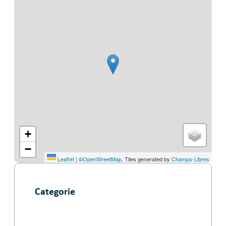
+
−
Leaflet
|
©
OpenStreetMap
, Tiles generated by
Champs-Libres
Categorie