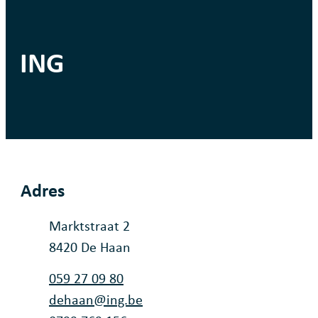
ING
Adres
Adres
Marktstraat 2
,
8420
De Haan
Tel.
059 27 09 80
E-mail
dehaan
@
ing.be