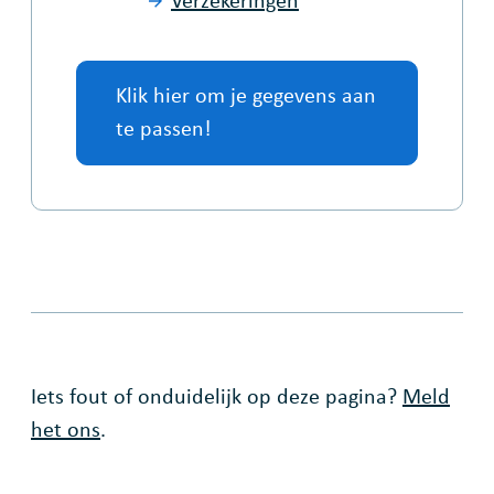
Klik hier om je gegevens aan
te passen!
Fout op deze pagina
Iets fout of onduidelijk op deze pagina?
Meld
het ons
.