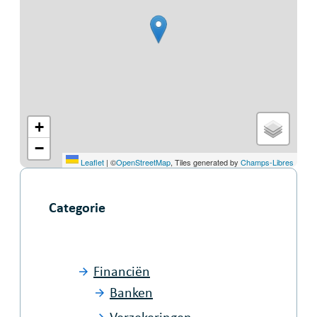
+
−
Leaflet
|
©
OpenStreetMap
, Tiles generated by
Champs-Libres
Categorie
Financiën
Banken
Verzekeringen