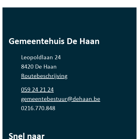
contact
Gemeentehuis De Haan
Adres
Leopoldlaan 24
,
8420
De Haan
Routebeschrijving
Tel.
059 24 21 24
E-mail
gemeentebestuur
@
dehaan.be
Ondernemingsnummer
0216.770.848
Snel naar