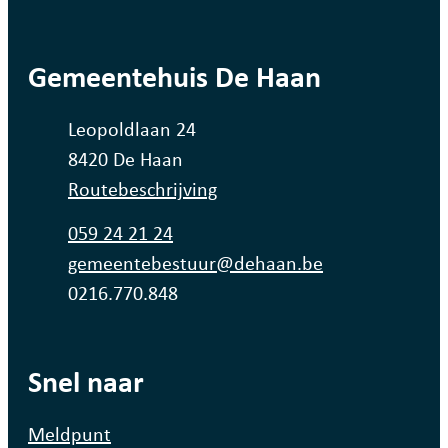
contact
Gemeentehuis De Haan
Adres
Leopoldlaan 24
,
8420
De Haan
Routebeschrijving
Tel.
059 24 21 24
E-mail
gemeentebestuur
@
dehaan.be
Ondernemingsnummer
0216.770.848
Snel naar
Meldpunt