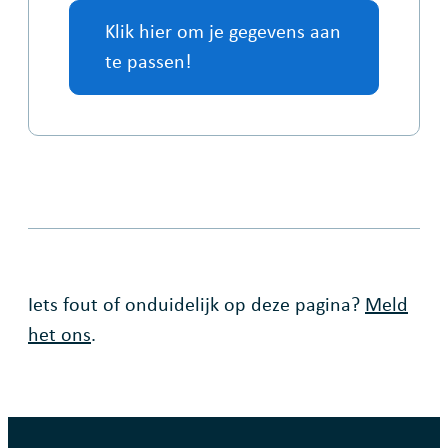
Klik hier om je gegevens aan
te passen!
Fout op deze pagina
Iets fout of onduidelijk op deze pagina?
Meld
het ons
.