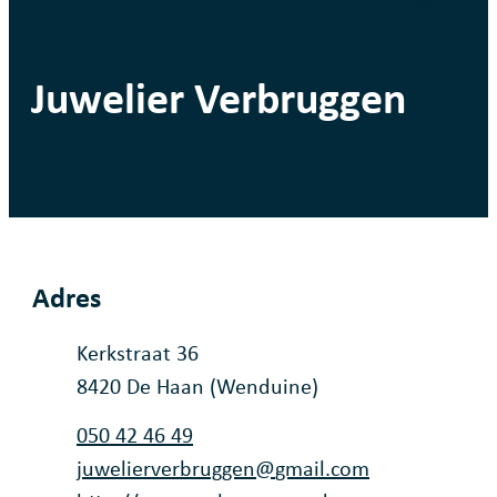
Juwelier Verbruggen
Adres
Adres
Kerkstraat 36
,
8420
De Haan (Wenduine)
Tel.
050 42 46 49
E-mail
juwelierverbruggen
@
gmail.com