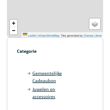
+
−
Leaflet
|
©
OpenStreetMap
, Tiles generated by
Champs-Libres
Categorie
Gemeentelijke
Cadeaubon
Juwelen en
accessoires