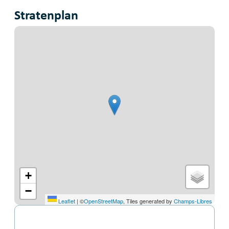
Stratenplan
+
−
Leaflet
|
©
OpenStreetMap
, Tiles generated by
Champs-Libres