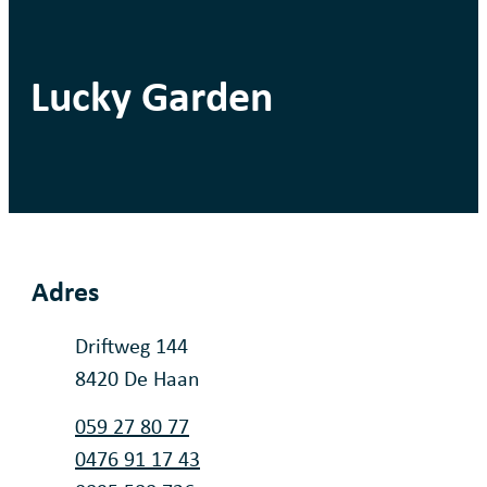
Lucky Garden
Adres
Adres
Driftweg 144
,
8420
De Haan
Tel.
059 27 80 77
Gsm
0476 91 17 43