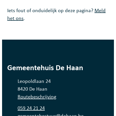
Fout op deze pagina
Iets fout of onduidelijk op deze pagina?
Meld
het ons
.
contact
Gemeentehuis De Haan
Adres
Leopoldlaan 24
,
8420
De Haan
Routebeschrijving
Tel.
059 24 21 24
E-mail
gemeentebestuur
@
dehaan.be