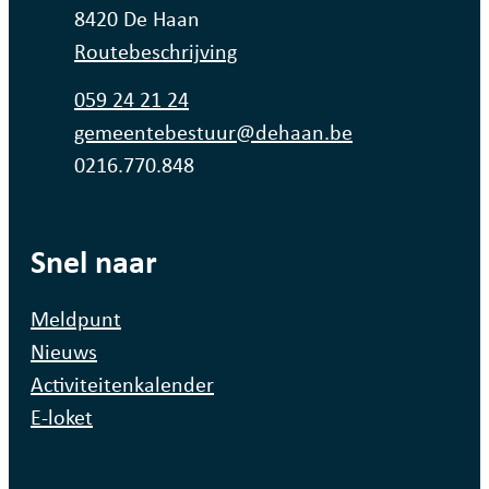
,
8420
De Haan
Routebeschrijving
Tel.
059 24 21 24
E-mail
gemeentebestuur
@
dehaan.be
Ondernemingsnummer
0216.770.848
Snel naar
Meldpunt
Nieuws
Activiteitenkalender
E-loket