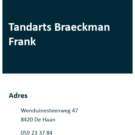
Tandarts Braeckman
Frank
Adres
Adres
Wenduinesteenweg 47
,
8420
De Haan
Tel.
059 23 37 84