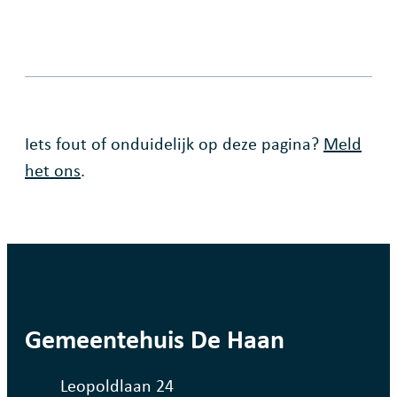
Fout op deze pagina
Iets fout of onduidelijk op deze pagina?
Meld
het ons
.
contact
Gemeentehuis De Haan
Adres
Leopoldlaan 24