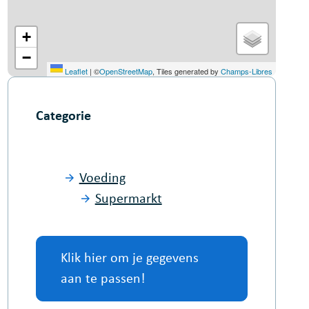
+
−
Leaflet
|
©
OpenStreetMap
, Tiles generated by
Champs-Libres
Categorie
Voeding
Supermarkt
Klik hier om je gegevens
aan te passen!