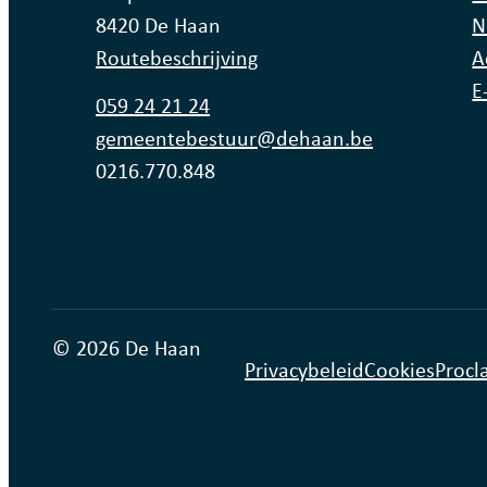
,
8420
De Haan
N
Routebeschrijving
A
E
Tel.
059 24 21 24
E-mail
gemeentebestuur
@
dehaan.be
Ondernemingsnummer
0216.770.848
© 2026 De Haan
Privacybeleid
Cookies
Procl