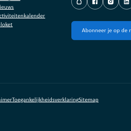
Hoplr
Facebook
Instagr
L
ieuws
ctiviteitenkalender
-loket
Abonneer je op de 
aimer
Toegankelijkheidsverklaring
Sitemap