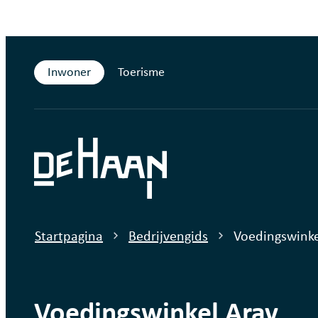
Naar inhoud
Inwoner
Toerisme
De Haan
Startpagina
Bedrijvengids
Voedingswinke
Voedingswinkel Arav