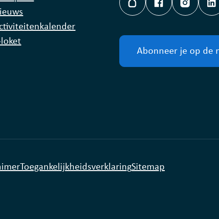
Hoplr
Facebook
Instagr
L
ieuws
ctiviteitenkalender
-loket
Abonneer je op de 
aimer
Toegankelijkheidsverklaring
Sitemap