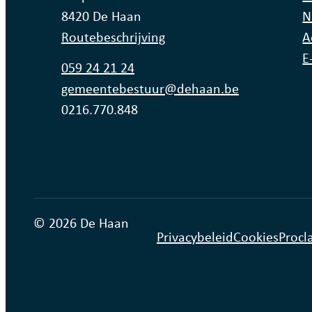
,
8420
De Haan
N
Routebeschrijving
A
E
Tel.
059 24 21 24
E-mail
gemeentebestuur
@
dehaan.be
Ondernemingsnummer
0216.770.848
© 2026 De Haan
Privacybeleid
Cookies
Procl