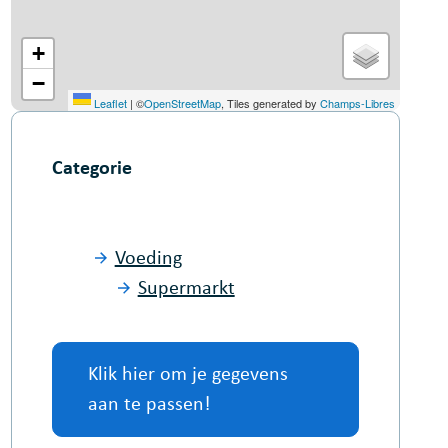
+
−
Leaflet
|
©
OpenStreetMap
, Tiles generated by
Champs-Libres
Categorie
Voeding
Supermarkt
Klik hier om je gegevens
aan te passen!