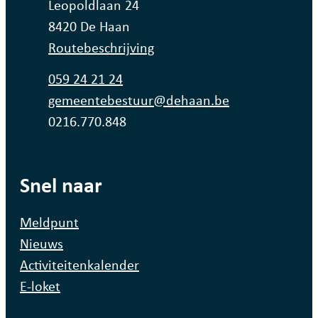
Adres
Leopoldlaan 24
,
8420
De Haan
Routebeschrijving
Tel.
059 24 21 24
E-mail
gemeentebestuur
@
dehaan.be
Ondernemingsnummer
0216.770.848
Snel naar
Meldpunt
Nieuws
Activiteitenkalender
E-loket