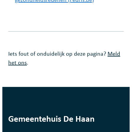
Fout op deze pagina
Iets fout of onduidelijk op deze pagina?
Meld
het ons
.
contact
Gemeentehuis De Haan