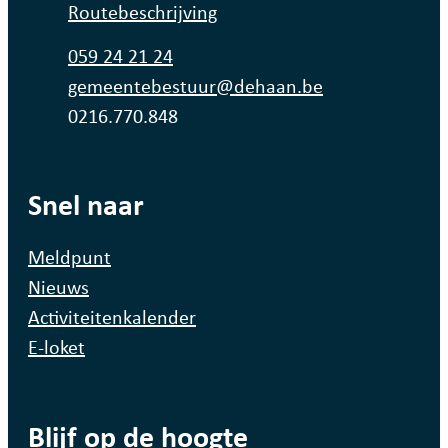
Routebeschrijving
Tel.
059 24 21 24
E-mail
gemeentebestuur
@
dehaan.be
Ondernemingsnummer
0216.770.848
Snel naar
Meldpunt
Nieuws
Activiteitenkalender
E-loket
Blijf op de hoogte