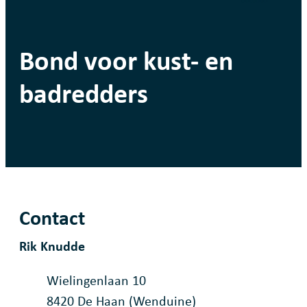
Bond voor kust- en
badredders
Contact
Rik Knudde
Adres
Wielingenlaan 10
,
8420
De Haan (Wenduine)