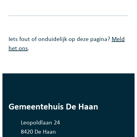
Fout op deze pagina
Iets fout of onduidelijk op deze pagina?
Meld
het ons
.
contact
Gemeentehuis De Haan
Adres
Leopoldlaan 24
,
8420
De Haan