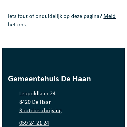
Fout op deze pagina
Iets fout of onduidelijk op deze pagina?
Meld
het ons
.
contact
Gemeentehuis De Haan
Adres
Leopoldlaan 24
,
8420
De Haan
Routebeschrijving
Tel.
059 24 21 24