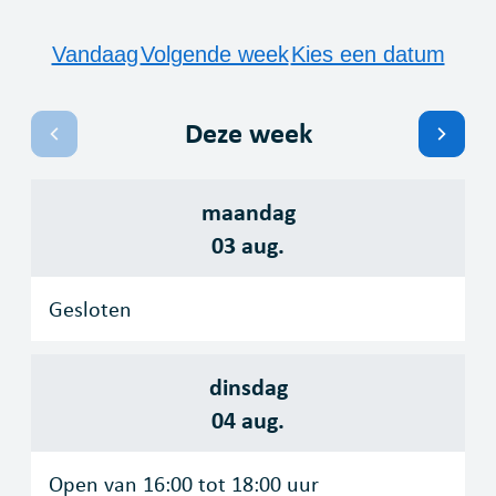
Openingsuren
Vandaag
Volgende week
Kies een datum
Deze week
Bekijk openingsuren van de week hiervoor
Bekij
maandag
2026
03 aug.
Gesloten
dinsdag
2026
04 aug.
Open van
16:00
tot
18:00
uur