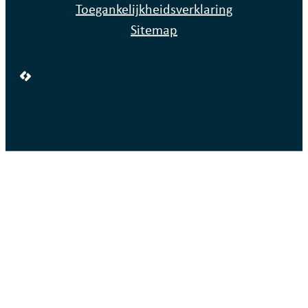
Toegankelijkheidsverklaring
Sitemap
LCP nv