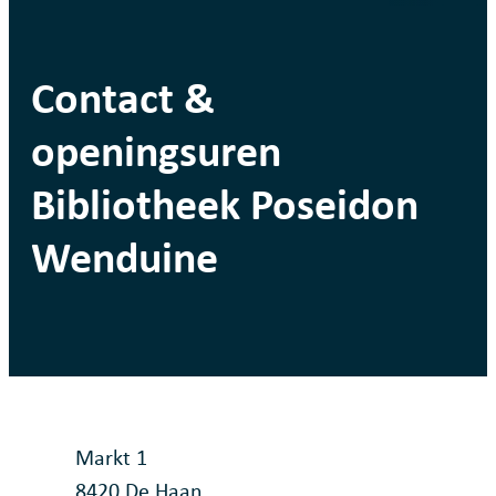
Contact &
openingsuren
Bibliotheek Poseidon
Wenduine
Contact
Adres
Markt 1
,
8420
De Haan