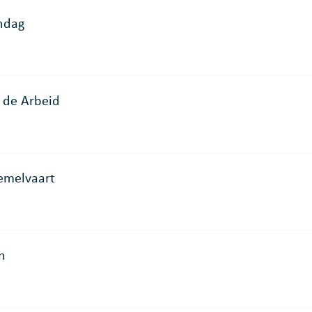
ndag
 de Arbeid
Hemelvaart
n