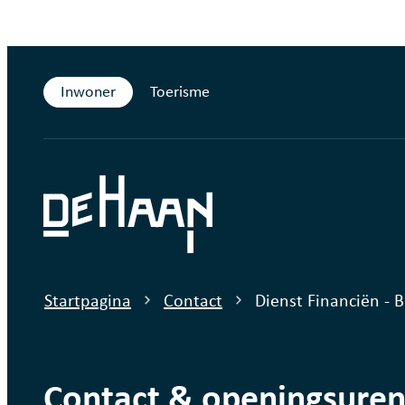
Naar inhoud
Inwoner
Toerisme
De Haan
Startpagina
Contact
Dienst Financiën - 
Contact & openingsuren 