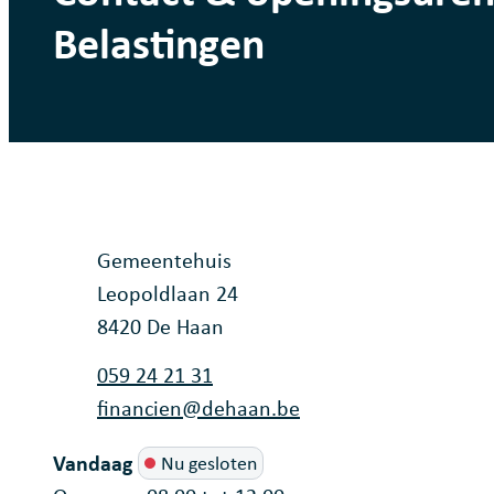
Belastingen
Contact
Adres
Gemeentehuis
Leopoldlaan 24
,
8420
De Haan
Tel.
059 24 21 31
E-mail
financien
@
dehaan.be
Vandaag
Nu gesloten