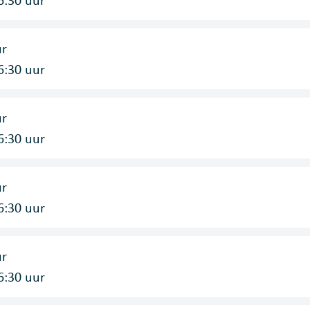
ur
6:30
uur
ur
6:30
uur
ur
6:30
uur
ur
6:30
uur