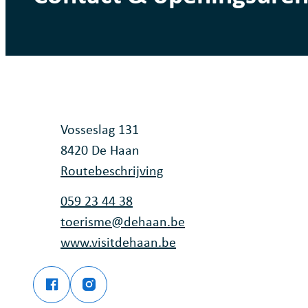
Contact
Adres
Vosseslag 131
,
8420
De Haan
Routebeschrijving
Tel.
059 23 44 38
E-mail
toerisme
@
dehaan.be
Website
www.visitdehaan.be
Facebook
Instagram
Infokantoor Vosseslag
Infokantoor Vosseslag