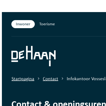
Naar inhoud
Inwoner
Toerisme
De Haan
Startpagina
Contact
Infokantoor Vossesl
Contact & openingsuren