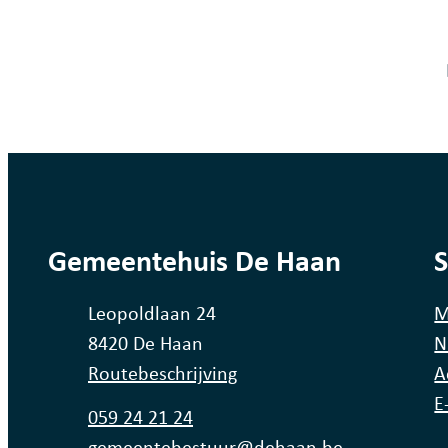
Fout op deze pagina
contact
Gemeentehuis De Haan
S
Adres
Leopoldlaan 24
M
,
8420
De Haan
N
Routebeschrijving
A
E
Tel.
059 24 21 24
E-mail
gemeentebestuur
@
dehaan.be