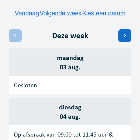
Openingsuren
Vandaag
Volgende week
Kies een datum
Deze week
Bekijk openingsuren van de week hiervoor
Bekij
maandag
2026
03 aug.
Gesloten
dinsdag
2026
04 aug.
Op afspraak van
09:00
tot
11:45
uur
&