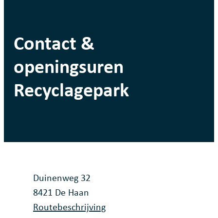
Contact &
openingsuren
Recyclagepark
Contact
Adres
Duinenweg 32
,
8421
De Haan
Routebeschrijving