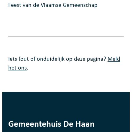
Feest van de Vlaamse Gemeenschap
Fout op deze pagina
Iets fout of onduidelijk op deze pagina?
Meld
het ons
.
contact
Gemeentehuis De Haan