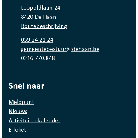
Adres
Leopoldlaan 24
,
8420
De Haan
Routebeschrijving
Tel.
059 24 21 24
E-mail
gemeentebestuur
@
dehaan.be
Ondernemingsnummer
0216.770.848
Snel naar
Meldpunt
Nieuws
Activiteitenkalender
E-loket