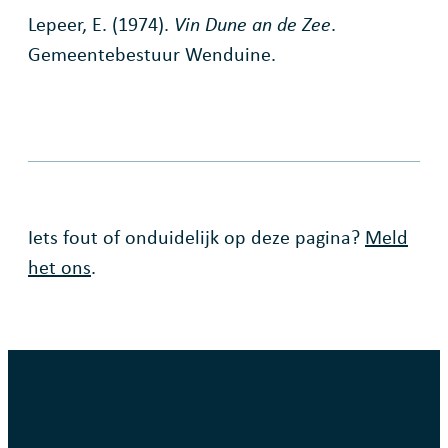
Lepeer, E. (1974).
Vin Dune an de Zee
.
Gemeentebestuur Wenduine.
Fout op deze pagina
Iets fout of onduidelijk op deze pagina?
Meld
het ons
.