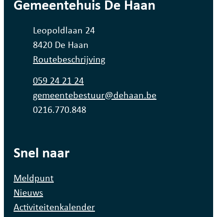
contact
Gemeentehuis De Haan
Adres
Leopoldlaan 24
,
8420
De Haan
Routebeschrijving
Tel.
059 24 21 24
E-mail
gemeentebestuur
@
dehaan.be
Ondernemingsnummer
0216.770.848
Snel naar
Meldpunt
Nieuws
Activiteitenkalender