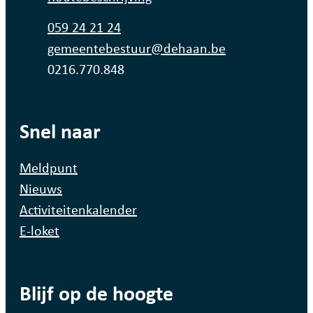
Tel.
059 24 21 24
E-mail
gemeentebestuur
@
dehaan.be
Ondernemingsnummer
0216.770.848
Snel naar
Meldpunt
Nieuws
Activiteitenkalender
E-loket
Blijf op de hoogte