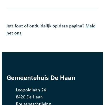
Fout op deze pagina
Iets fout of onduidelijk op deze pagina?
Meld
het ons
.
contact
Gemeentehuis De Haan
Adres
Leopoldlaan 24
,
8420
De Haan
Routebeschrijving