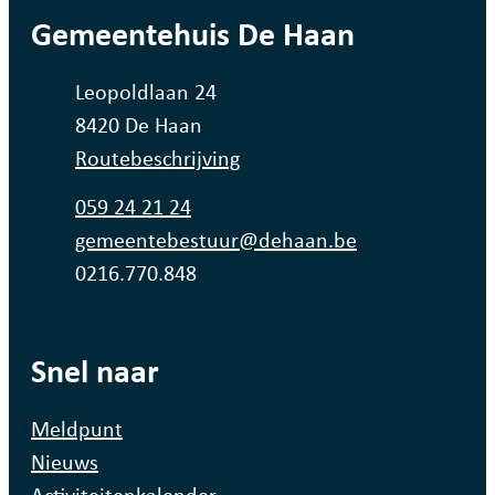
contact
Gemeentehuis De Haan
Adres
Leopoldlaan 24
,
8420
De Haan
Routebeschrijving
Tel.
059 24 21 24
E-mail
gemeentebestuur
@
dehaan.be
Ondernemingsnummer
0216.770.848
Snel naar
Meldpunt
Nieuws