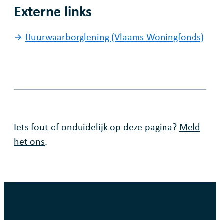
Externe links
Huurwaarborglening (Vlaams Woningfonds)
Fout op deze pagina
Iets fout of onduidelijk op deze pagina?
Meld
het ons
.