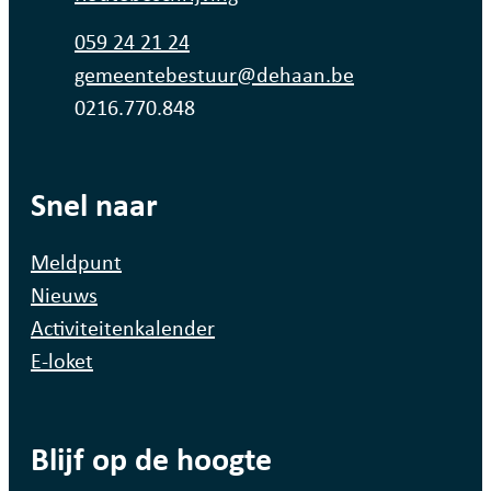
Tel.
059 24 21 24
E-mail
gemeentebestuur
@
dehaan.be
Ondernemingsnummer
0216.770.848
Snel naar
Meldpunt
Nieuws
Activiteitenkalender
E-loket
Blijf op de hoogte