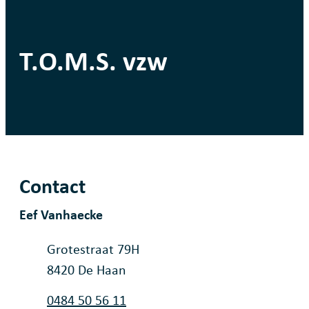
T.O.M.S. vzw
Contact
Eef Vanhaecke
Adres
Grotestraat 79H
,
8420
De Haan
Gsm
0484 50 56 11