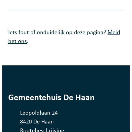
Fout op deze pagina
Iets fout of onduidelijk op deze pagina?
Meld
het ons
.
contact
Gemeentehuis De Haan
Adres
Leopoldlaan 24
,
8420
De Haan
Routebeschrijving