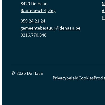
,
8420
De Haan
N
Routebeschrijving
A
E
Tel.
059 24 21 24
E-mail
gemeentebestuur
@
dehaan.be
Ondernemingsnummer
0216.770.848
© 2026 De Haan
Privacybeleid
Cookies
Procl