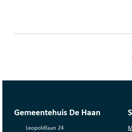
Fout op deze pagina
contact
Gemeentehuis De Haan
S
Adres
Leopoldlaan 24
M