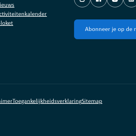
Hoplr
Facebook
Instagr
L
ieuws
ctiviteitenkalender
-loket
Abonneer je op de 
aimer
Toegankelijkheidsverklaring
Sitemap