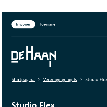
Naar inhoud
Inwoner
Toerisme
De Haan
Startpagina
Verenigingengids
Studio Fle
Studio Flex