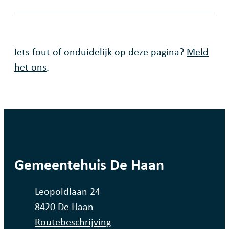
Fout op deze pagina
Iets fout of onduidelijk op deze pagina?
Meld
het ons
.
contact
Gemeentehuis De Haan
Adres
Leopoldlaan 24
,
8420
De Haan
Routebeschrijving