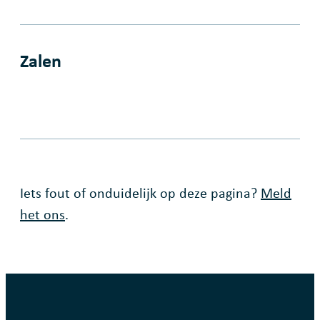
Zalen
Fout op deze pagina
Iets fout of onduidelijk op deze pagina?
Meld
het ons
.