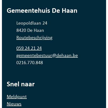
contact
Gemeentehuis De Haan
Adres
Leopoldlaan 24
,
8420
De Haan
Routebeschrijving
Tel.
059 24 21 24
E-mail
gemeentebestuur
@
dehaan.be
Ondernemingsnummer
0216.770.848
Snel naar
Meldpunt
Nieuws