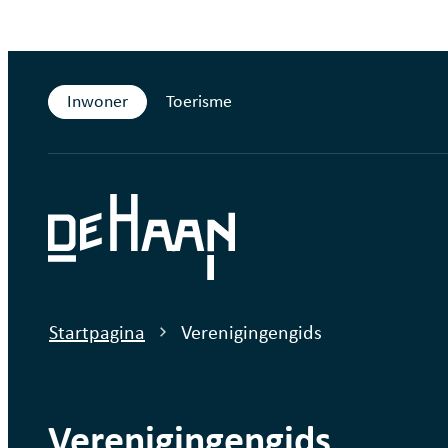
Naar inhoud
Inwoner
Toerisme
De Haan
Startpagina
Verenigingengids
Verenigingengids