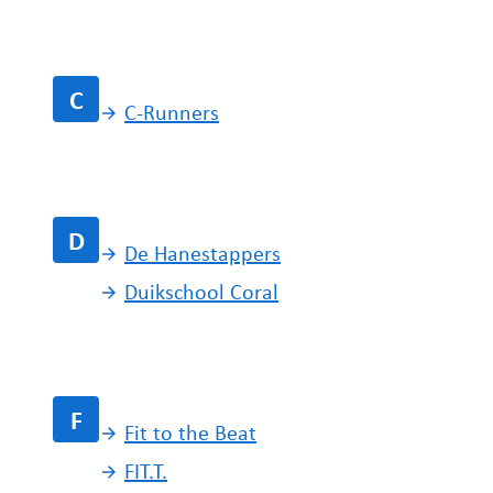
C
C-Runners
D
De Hanestappers
Duikschool Coral
F
Fit to the Beat
FIT.T.