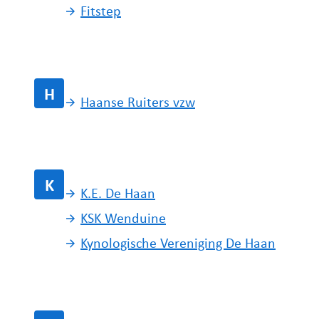
Fitstep
H
Haanse Ruiters vzw
K
K.E. De Haan
KSK Wenduine
Kynologische Vereniging De Haan