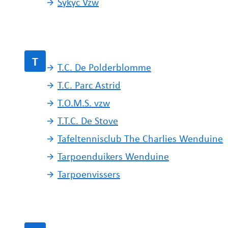
Sykyc Vzw
T
T.C. De Polderblomme
T.C. Parc Astrid
T.O.M.S. vzw
T.T.C. De Stove
Tafeltennisclub The Charlies Wenduine
Tarpoenduikers Wenduine
Tarpoenvissers